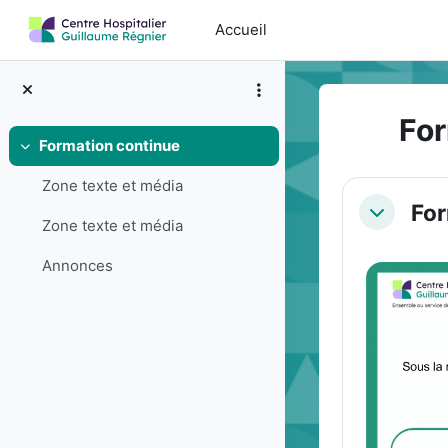
Passer au contenu principal
Accueil
For
Formation continue
Replier
Résumé
Zone texte et média
For
Replier
Zone texte et média
Annonces