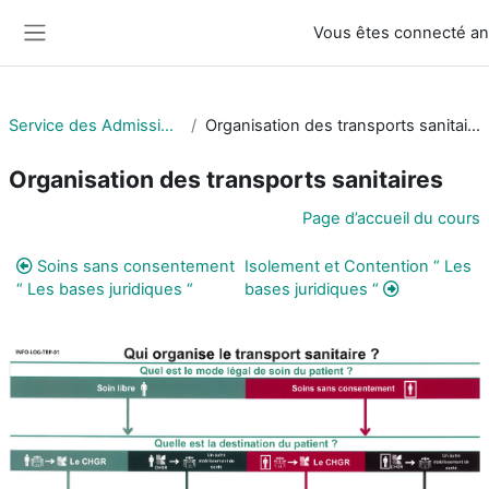
Passer au contenu principal
Vous êtes connecté 
Panneau latéral
Service des Admissions
Organisation des transports sanitaires
Organisation des transports sanitaires
Résumé de section
Page d’accueil du cours
Soins sans consentement
Isolement et Contention “ Les
“ Les bases juridiques “
bases juridiques “