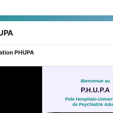
UPA
 de section
ation PHUPA