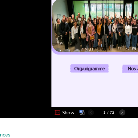
Forum
nces