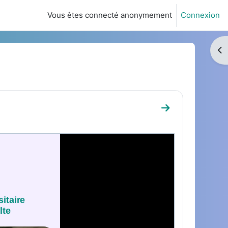
Vous êtes connecté anonymement
Connexion
Ouv
Aller à la secti