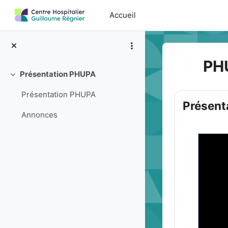
Passer au contenu principal
Accueil
PH
Présentation PHUPA
Replier
Résumé
Présentation PHUPA
Présent
Annonces